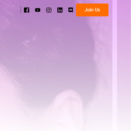
Join Us
ана
 категорії
Хороші Новини