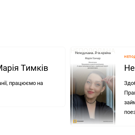
НЕПО
арія Тимків
Не
нії, працюємо на
Здоб
Пра
зай
поез