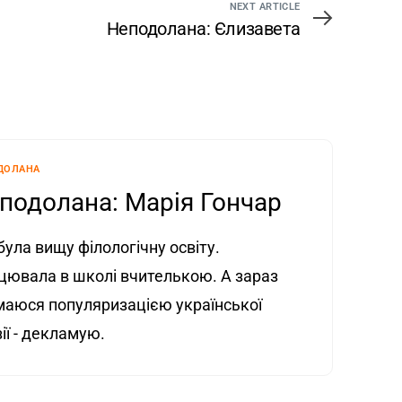
NEXT ARTICLE
Неподолана: Єлизавета
ДОЛАНА
подолана: Марія Гончар
ула вищу філологічну освіту.
цювала в школі вчителькою. А зараз
маюся популяризацією української
ії - декламую.