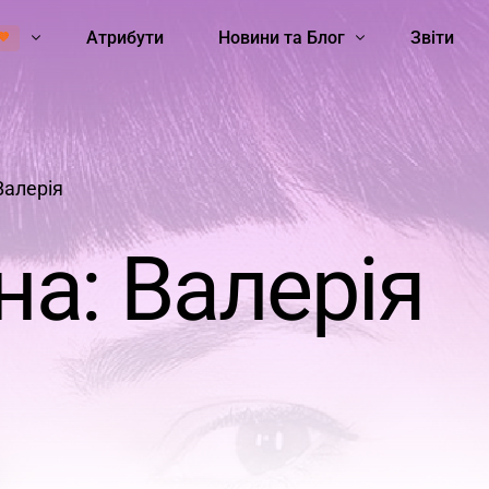
Атрибути
Новини та Блог
Звіти
💜
ть
Школа STEM-Лідерок
Hard skills
Soft skills
Стеміністки
Сексизм
Неподол
Всі
Валерія
а: Валерія