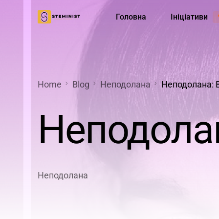
Головна
Ініціативи
Менторська програма
Діяльніс
Home
Blog
Неподолана
Неподолана: 
Неподолан
Неподолана