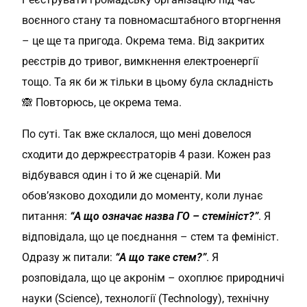
воєнного стану та повномасштабного вторгнення
– це ще та пригода. Окрема тема. Від закритих
реєстрів до тривог, вимкнення електроенергії
тощо. Та як би ж тільки в цьому була складність
🙈 Повторюсь, це окрема тема.
По суті. Так вже склалося, що мені довелося
сходити до держреєстраторів 4 рази. Кожен раз
відбувався один і то й же сценарій. Ми
обов’язково доходили до моменту, коли лунає
питання:
“А що означає назва ГО – стемініст?”
. Я
відповідала, що це поєднання – стем та фемініст.
Одразу ж питали:
“А що таке стем?”
. Я
розповідала, що це акронім – охоплює природничі
науки (Science), технології (Technology), технічну