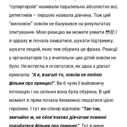
“супергероїв” називали паралельно абсолютно всі,
детективів – першою назвала дівчина. Тож цей
“висновок” зовсім не базувався на результатах
опитування. Мою реакцію ви можете уявити 😳🤯 І
я одразу ж почала озиратися, шукати підтримку,
шукати людей, яких теж обурила ця фраза. Реакції
у організаторів та у вчительок цих дітей зовсім не
було. Не встигла я оговтатися, як одна з дівчат
крикнула:
“А я, взагалі-то, зовсім не люблю
фільми про принцес!”
. Ви б чули її войовничу
інтонацію і на скільки вона була обурена. В цей
момент я прям почала безмежно пишатися цією
героїнею. І тут же спікер відповів:
“Так-так,
звичайно ж, не обов’язково дівчатам повинні
подобатися фільми про принцес”
. Тут в мене