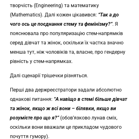
творчість (Engineering) та математику
(Mathematics). Далі кожен цікавився:
“Так а до
чого ось це поєднання стему та фемінізму?”
. Я
пояснювала про популяризацію стем-напрямків
серед дівчат та жінок, оскільки їх частка значно
менша тут, ніж чоловіків та, власне, про гендерну
рівність у стем-напрямках.
Далі сценарії трішечки різняться.
Перші два держреєстратори задали абсолютно
однакові питання:
“А навіщо в стемі більше дівчат
та жінок, якщо ж всі вони – білявки, якщо ви
розумієте про що я?”
(обов’язково лунав сміх,
оскільки вони вважали це прикладом чудового
почуття гумору).