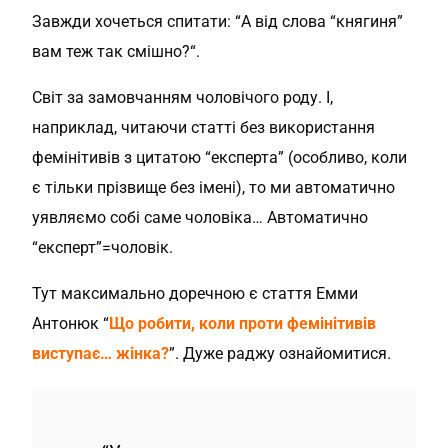
Завжди хочеться спитати: “А від слова “княгиня”
вам теж так смішно?“.
Світ за замовчанням чоловічого роду. І,
наприклад, читаючи статті без використання
фемінітивів з цитатою “експерта” (особливо, коли
є тільки прізвище без імені), то ми автоматично
уявляємо собі саме чоловіка… Автоматично
“експерт”=чоловік.
Тут максимально доречною є стаття Емми
Антонюк “
Що робити, коли проти фемінітивів
виступає… жінка?
”. Дуже раджу ознайомитися.