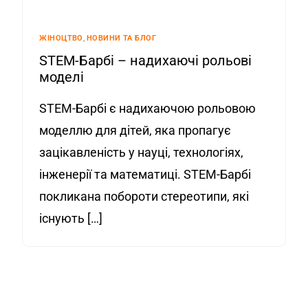
ЖІНОЦТВО
,
НОВИНИ ТА БЛОГ
STEM-Барбі – надихаючі рольові
моделі
STEM-Барбі є надихаючою рольовою
моделлю для дітей, яка пропагує
зацікавленість у науці, технологіях,
інженерії та математиці. STEM-Барбі
покликана побороти стереотипи, які
існують […]