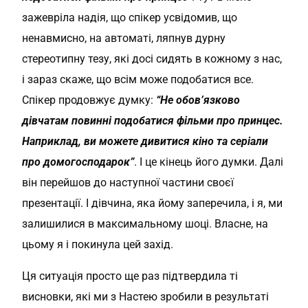
зажевріла надія, що спікер усвідомив, що
ненавмисно, на автоматі, ляпнув дурну
стереотипну тезу, які досі сидять в кожному з нас,
і зараз скаже, що всім може подобатися все.
Спікер продовжує думку:
“Не обов’язково
дівчатам повинні подобатися фільми про принцес.
Наприклад, ви можете дивитися кіно та серіали
про домогосподарок”
. І це кінець його думки. Далі
він перейшов до наступної частини своєї
презентації. І дівчина, яка йому заперечила, і я, ми
залишилися в максимальному шоці. Власне, на
цьому я і покинула цей захід.
Ця ситуація просто ще раз підтвердила ті
висновки, які ми з Настею зробили в результаті