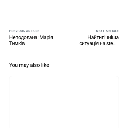
PREVIOUS ARTICLE
NEXT ARTICLE
Неподолана: Марія
Найтипічніша
Тимків
ситуація на stem-
конференціях або
рівень видимості
експерток падає
You may also like