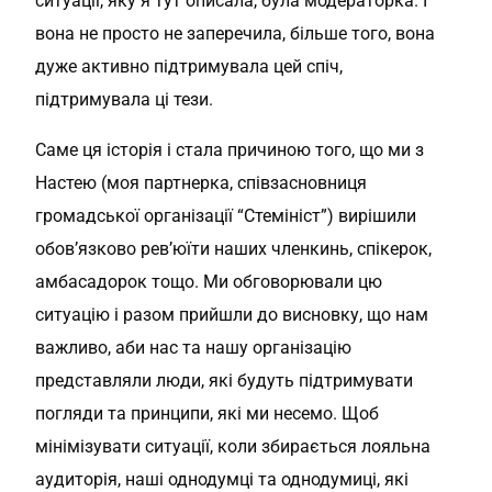
ситуації, яку я тут описала, була модераторка. І
вона не просто не заперечила, більше того, вона
дуже активно підтримувала цей спіч,
підтримувала ці тези.
Саме ця історія і стала причиною того, що ми з
Настею (моя партнерка, співзасновниця
громадської організації “Стемініст”) вирішили
обов’язково рев’юїти наших членкинь, спікерок,
амбасадорок тощо. Ми обговорювали цю
ситуацію і разом прийшли до висновку, що нам
важливо, аби нас та нашу організацію
представляли люди, які будуть підтримувати
погляди та принципи, які ми несемо. Щоб
мінімізувати ситуації, коли збирається лояльна
аудиторія, наші однодумці та однодумиці, які