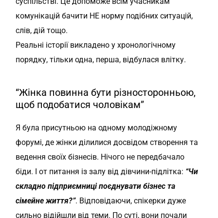
суспільстві. Це допоможе всім учасникам
комунікацій бачити НЕ норму подібних ситуацій,
слів, дій тощо.
Реальні історії викладено у хронологічному
порядку, тільки одна, перша, відбулася влітку.
“Жінка повинна бути різносторонньою,
щоб подобатися чоловікам”
Я була присутньою на одному молодіжному
форумі, де жінки ділилися досвідом створення та
ведення своїх бізнесів. Нічого не передбачало
біди. І от питання із залу від дівчини-підлітка:
“Чи
складно підприємниці поєднувати бізнес та
сімейне життя?”
. Відповідаючи, спікерки дуже
сильно відійшли від теми. По суті, вони почали