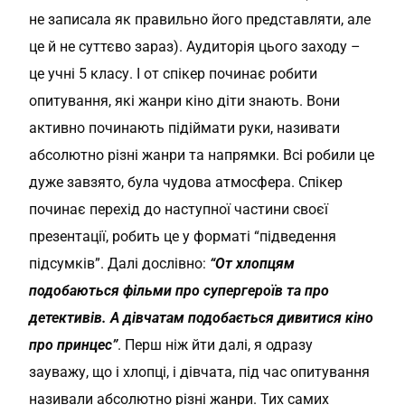
не записала як правильно його представляти, але
це й не суттєво зараз). Аудиторія цього заходу –
це учні 5 класу. І от спікер починає робити
опитування, які жанри кіно діти знають. Вони
активно починають підіймати руки, називати
абсолютно різні жанри та напрямки. Всі робили це
дуже завзято, була чудова атмосфера. Спікер
починає перехід до наступної частини своєї
презентації, робить це у форматі “підведення
підсумків”. Далі дослівно:
“От хлопцям
подобаються фільми про супергероїв та про
детективів. А дівчатам подобається дивитися кіно
про принцес”
. Перш ніж йти далі, я одразу
зауважу, що і хлопці, і дівчата, під час опитування
називали абсолютно різні жанри. Тих самих