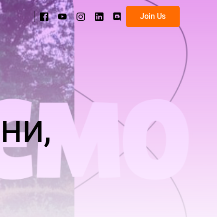
Join Us
ана
 категорії
Хороші Новини
ни,