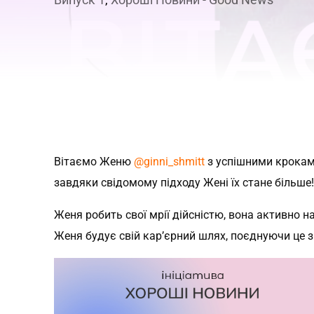
Вітаємо Женю
@ginni_shmitt
з успішними кроками
завдяки свідомому підходу Жені їх стане більше
Женя робить свої мрії дійсністю, вона активно н
Женя будує свій кар’єрний шлях, поєднуючи це 