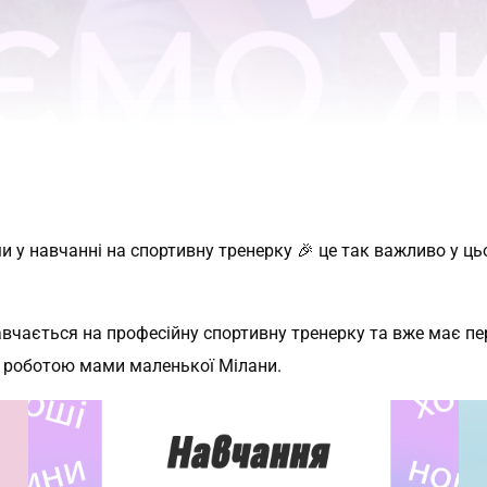
 у навчанні на спортивну тренерку 🎉 це так важливо у ц
!
авчається на професійну спортивну тренерку та вже має пер
з роботою мами маленької Мілани.