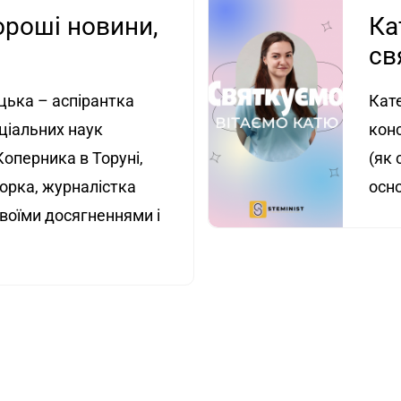
ороші новини,
Ка
св
цька – аспірантка
Кат
ціальних наук
конс
оперника в Торуні,
(як 
орка, журналістка
осно
воїми досягненнями і