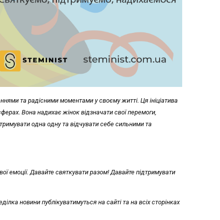
еннями та радісними моментами у своєму житті. Ця ініціатива
сферах. Вона надихає жінок відзначати свої перемоги,
ідтримувати одна одну та відчувати себе сильними та
свої емоції. Давайте святкувати разом! Давайте підтримувати
ділка новини публікуватимуться на сайті та на всіх сторінках