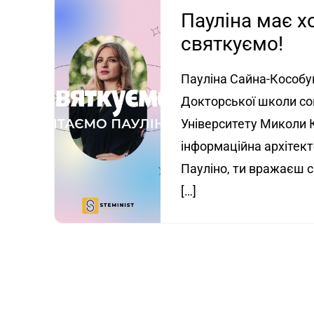
Пауліна має х
святкуємо!
Пауліна Сайна-Кособу
Докторської школи со
Університету Миколи К
інформаційна архітект
Пауліно, ти вражаєш с
[…]