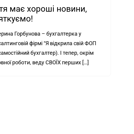
тя має хороші новини,
яткуємо!
ерина Горбунова – бухгалтерка у
алтинговій фірмі “Я відкрила свій ФОП
самостійний бухгалтер). І тепер, окрім
вної роботи, веду СВОЇХ перших […]