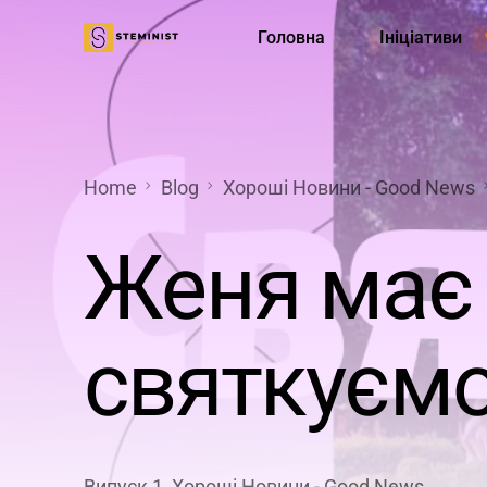
Головна
Ініціативи
Менторська програма
Діяльніс
Home
Blog
Хороші Новини - Good News
Женя має 
святкуємо
Випуск 1
,
Хороші Новини - Good News