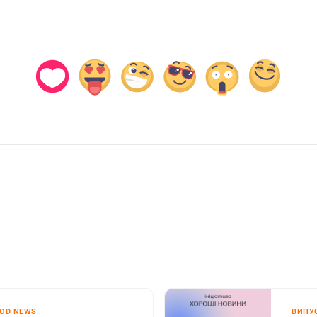
OOD NEWS
ВИПУС