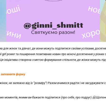
ма для жінок та дівчат, де вони можуть поділитися своїми успіхами, досягн
 girl power та поширення позитивних новин про жіночі досягнення у різних 
л. Ця ініціатива створена з метою формування спільноти, де жінки можуть п
о заповнити форму
жінок, не залежно від їх “розміру”! Разом вчимося радіти і не засуджувати 
их моментів, якими ви бажаєте поділитися (про себе, про подруг) 🤗 Щопоне