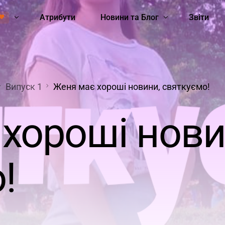
Атрибути
Новини та Блог
Звіти
💜
ть
Школа STEM-Лідерок
Hard skills
Soft skills
Стеміністки
Сексизм
Неподол
Всі
Випуск 1
Женя має хороші новини, святкуємо!
хороші нови
!