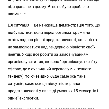
ні, справа не в цьому 🤞 це не було зроблено
навмисне.
Ця ситуація – це найкраща демонстрація того, що
відбувається, коли перед організаторами не
стоїть задача рівної представленості, коли ніхто
не замислюється над гендерною рівністю своїх
івентів. Якщо все робити за замовчуванням,
організовувати так, як воно “організовується” (у
сферах, де є очевидний перекос у бік певного
гендеру), то, очевидно, буде саме ось така
ситуація, саме ось ця відсутність рівної
представленості у вигляді умовних 15 експертів і
однієї експертки.