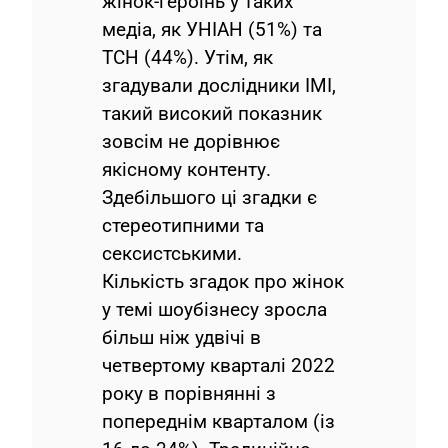
жінок-героїнь у таких
медіа, як УНІАН (51%) та
ТСН (44%). Утім, як
згадували дослідники ІМІ,
такий високий показник
зовсім не дорівнює
якісному контенту.
Здебільшого ці згадки є
стереотипними та
сексистськими.
Кількість згадок про жінок
у темі шоубізнесу зросла
більш ніж удвічі в
четвертому кварталі 2022
року в порівнянні з
попереднім кварталом (із