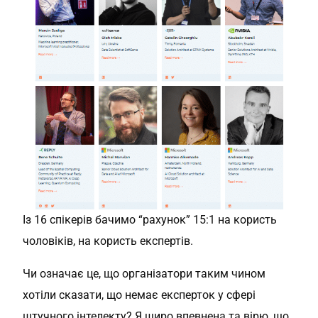
Із 16 спікерів бачимо “рахунок” 15:1 на користь
чоловіків, на користь експертів.
Чи означає це, що організатори таким чином
хотіли сказати, що немає експерток у сфері
штучного інтелекту? Я щиро впевнена та вірю, що