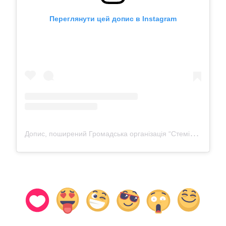
Переглянути цей допис в Instagram
Д
опис, поширений Громадська організація “Стемініст” (@steminist.go)