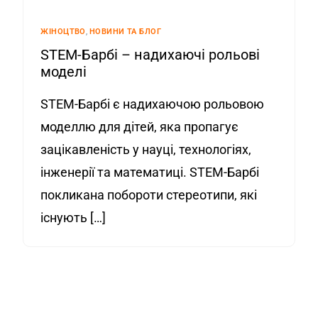
ЖІНОЦТВО
,
НОВИНИ ТА БЛОГ
STEM-Барбі – надихаючі рольові
моделі
STEM-Барбі є надихаючою рольовою
моделлю для дітей, яка пропагує
зацікавленість у науці, технологіях,
інженерії та математиці. STEM-Барбі
покликана побороти стереотипи, які
існують […]