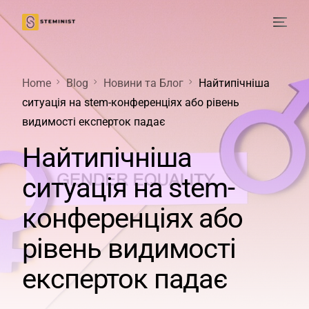
Home
Blog
Новини та Блог
Найтипічніша
ситуація на stem-конференціях або рівень
видимості експерток падає
Найтипічніша
ситуація на stem-
конференціях або
рівень видимості
експерток падає