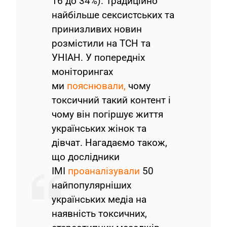
16 до 34%). Традиційно
найбільше сексистських та
принизливих новин
розмістили на ТСН та
УНІАН. У попередніх
моніторингах
ми
пояснювали,
чому
токсичний такий контент і
чому він погіршує життя
українських жінок та
дівчат. Нагадаємо також,
що дослідники
ІМІ
проаналізували
50
найпопулярніших
українських медіа на
наявність токсичних,