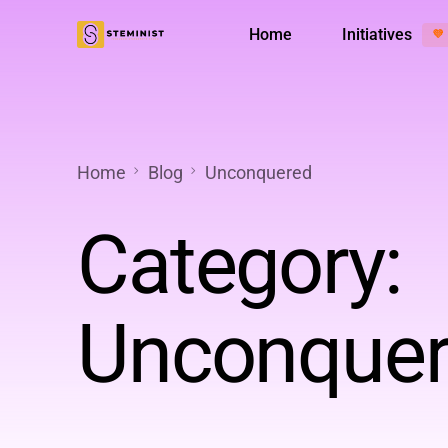
Home
Initiatives
💜
Менторська програма
Діяльніс
Home
Blog
Unconquered
Category:
Unconque