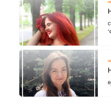
U
С
"
U
б