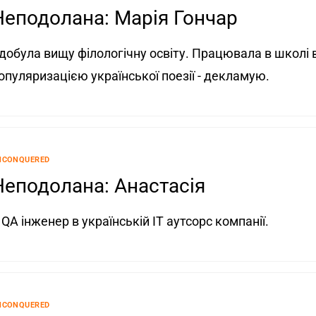
Неподолана: Марія Гончар
добула вищу філологічну освіту. Працювала в школі
опуляризацією української поезії - декламую.
NCONQUERED
Неподолана: Анастасія
 QA інженер в українській IT аутсорс компанії.
NCONQUERED