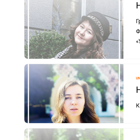
Г
Ф
«
U
К