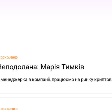
NCONQUERED
Неподолана: Марія Тимків
 менеджерка в компанії, працюємо на ринку крипто
NCONQUERED