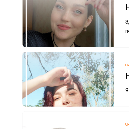
З
п
U
Я
U