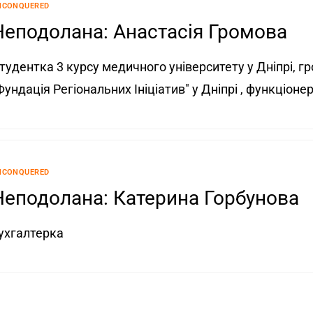
NCONQUERED
Неподолана: Анастасія Громова
тудентка 3 курсу медичного університету у Дніпрі, 
Фундація Регіональних Ініціатив" у Дніпрі , функціоне
NCONQUERED
Неподолана: Катерина Горбунова
ухгалтерка