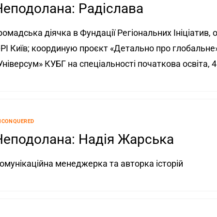
Неподолана: Радіслава
ромадська діячка в Фундації Регіональних Ініціатив
РІ Київ; координую проєкт «Детально про глобальне
Універсум» КУБГ на спеціальності початкова освіта, 4
NCONQUERED
Неподолана: Надія Жарська
омунікаційна менеджерка та авторка історій