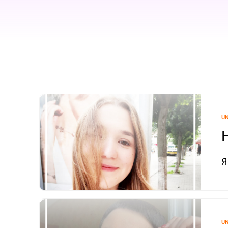
U
Я
U