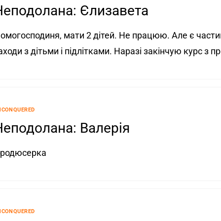
Неподолана: Єлизавета
омогосподиня, мати 2 дітей. Не працюю. Але є части
аходи з дітьми і підлітками. Наразі закінчую курс з 
NCONQUERED
Неподолана: Валерія
родюсерка
NCONQUERED