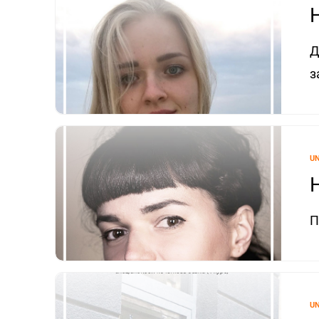
Д
з
U
П
U