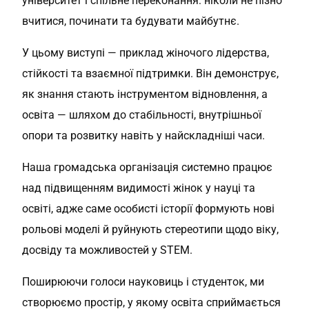
університет і спільне переконання: ніколи не пізно
вчитися, починати та будувати майбутнє.
У цьому виступі — приклад жіночого лідерства,
стійкості та взаємної підтримки. Він демонструє,
як знання стають інструментом відновлення, а
освіта — шляхом до стабільності, внутрішньої
опори та розвитку навіть у найскладніші часи.
Наша громадська організація системно працює
над підвищенням видимості жінок у науці та
освіті, адже саме особисті історії формують нові
рольові моделі й руйнують стереотипи щодо віку,
досвіду та можливостей у STEM.
Поширюючи голоси науковиць і студенток, ми
створюємо простір, у якому освіта сприймається