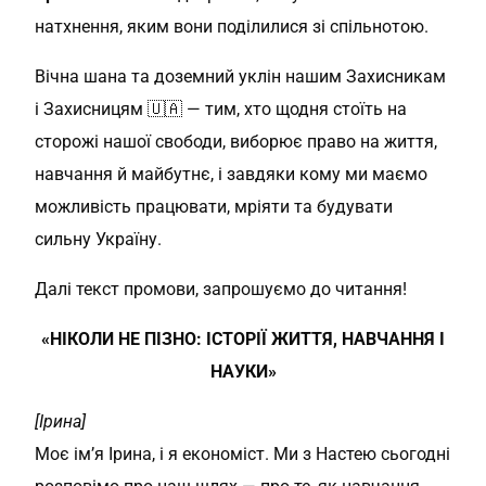
натхнення, яким вони поділилися зі спільнотою.
Вічна шана та доземний уклін нашим Захисникам
і Захисницям 🇺🇦 — тим, хто щодня стоїть на
сторожі нашої свободи, виборює право на життя,
навчання й майбутнє, і завдяки кому ми маємо
можливість працювати, мріяти та будувати
сильну Україну.
Далі текст промови, запрошуємо до читання!
«НІКОЛИ НЕ ПІЗНО: ІСТОРІЇ ЖИТТЯ, НАВЧАННЯ І
НАУКИ»
[Ірина]
Моє ім’я Ірина, і я економіст. Ми з Настею сьогодні