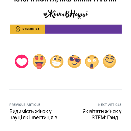
PREVIOUS ARTICLE
NEXT ARTICLE
Видимість жінок у
Як вітати жінок у
науці як інвестиція в
STEM: Гайд з
майбутнє: подія ГО
професійної інклюзії
«Стемініст» у ДДТУ
до 8 березня від ГО