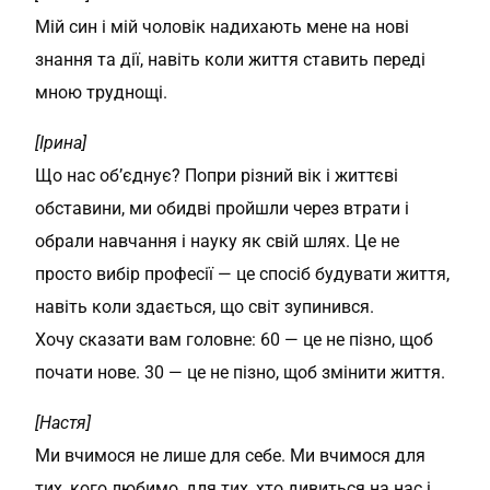
Мій син і мій чоловік надихають мене на нові
знання та дії, навіть коли життя ставить переді
мною труднощі.
[Ірина]
Що нас об’єднує? Попри різний вік і життєві
обставини, ми обидві пройшли через втрати і
обрали навчання і науку як свій шлях. Це не
просто вибір професії — це спосіб будувати життя,
навіть коли здається, що світ зупинився.
Хочу сказати вам головне: 60 — це не пізно, щоб
почати нове. 30 — це не пізно, щоб змінити життя.
[Настя]
Ми вчимося не лише для себе. Ми вчимося для
тих, кого любимо, для тих, хто дивиться на нас і