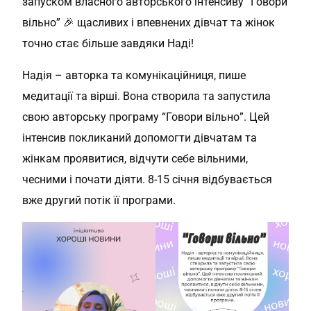
запуском власного авторського інтенсиву “Говори
вільно” 🎉 щасливих і впевнених дівчат та жінок
точно стає більше завдяки Наді!
Надія – авторка та комунікаційниця, пише
медитації та вірші. Вона створила та запустила
свою авторську програму “Говори вільно”. Цей
інтенсив покликаний допомогти дівчатам та
жінкам проявитися, відчути себе вільними,
чесними і почати діяти. 8-15 січня відбувається
вже другий потік її програми.