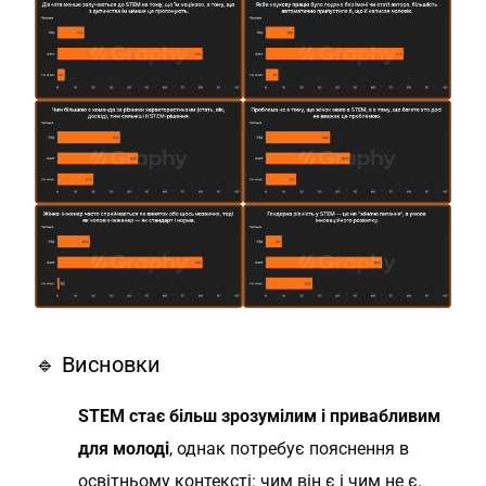
🔹 Висновки
STEM стає більш зрозумілим і привабливим
для молоді
, однак потребує пояснення в
освітньому контексті: чим він є і чим не є.