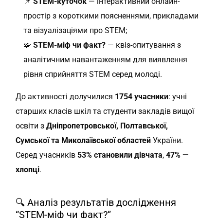
📌
STEM-куточок
— інтерактивний онлайн-
простір з короткими поясненнями, прикладами
та візуалізаціями про STEM;
🧩
STEM-міф чи факт?
— квіз-опитування з
аналітичним навантаженням для виявлення
рівня сприйняття STEM серед молоді.
До активності долучилися
1754 учасники
: учні
старших класів шкіл та студенти закладів вищої
освіти з
Дніпропетровської, Полтавської,
Сумської та Миколаївської областей
України.
Серед учасників
53% становили дівчата
,
47% —
хлопці
.
🔍 Аналіз результатів дослідження
“STEM-міф чи факт?”