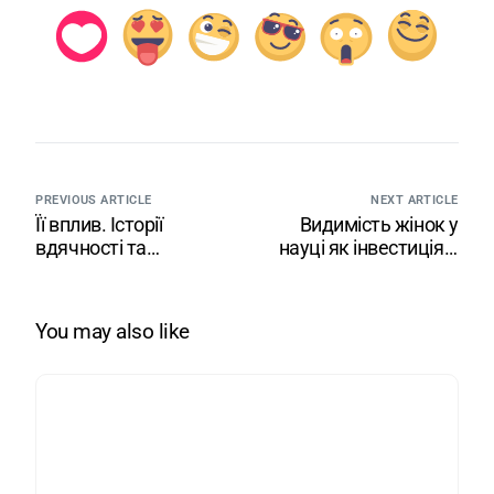
PREVIOUS ARTICLE
NEXT ARTICLE
Її вплив. Історії
Видимість жінок у
вдячності та
науці як інвестиція в
натхнення. Ініціатива
майбутнє: подія ГО
до Міжнародного дня
«Стемініст» у ДДТУ
дівчат в ІКТ
You may also like