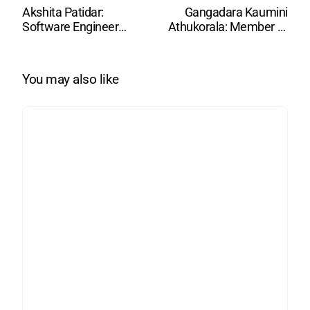
Akshita Patidar:
Gangadara Kaumini
Software Engineer
Athukorala: Member of
(Python)
IEEE and Women in
Engineering (WIE),
WomenTech Network
You may also like
Global Ambassador