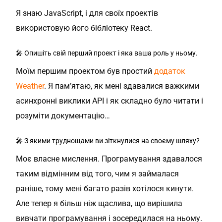
Я знаю JavaScript, і для своїх проектів
використовую його бібліотеку React.
🎤 Опишіть свій перший проект і яка ваша роль у ньому.
Моїм першим проектом був простий
додаток
Weather
. Я пам’ятаю, як мені здавалися важкими
асинхронні виклики API і як складно було читати і
розуміти документацію…
🎤 З якими труднощами ви зіткнулися на своєму шляху?
Моє власне мислення. Програмування здавалося
таким відмінним від того, чим я займалася
раніше, тому мені багато разів хотілося кинути.
Але тепер я більш ніж щаслива, що вирішила
вивчати програмування і зосередилася на ньому.